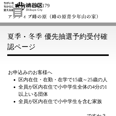
コンテンツに移動します
☎ 0268-74-3179
メニューをスキップ
アクティブ峰の原（峰の原青少年山の家）
優先抽選予約受付確
夏季・冬季
認ページ
お申込みのお客様へ
区内在住・在勤・在学で15歳～25歳の人
全員が区内在住で小中学生全体の4分の1
以上いる団体
全員が区内在住で小中学生を含む家族
ですか？