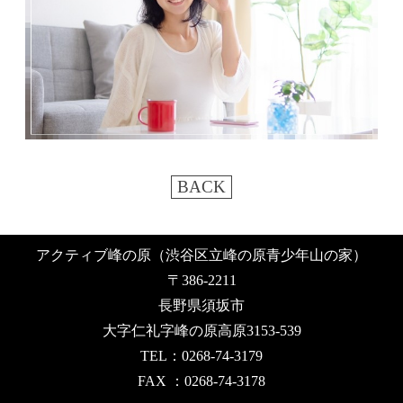
BACK
アクティブ峰の原（渋谷区立峰の原青少年山の家）
〒386-2211
長野県須坂市
大字仁礼字峰の原高原3153-539
TEL：0268-74-3179
FAX ：0268-74-3178