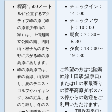
標高1,500メート
チェックイン：
ル
14
：00
に位置するアク
チェックアウ
ティブ峰の原（峰
ト：10：00
の原青少年山の
朝食：7：30～
家）は、上信越国
８:30
立公園の南、四阿
夕
食：18：00～
山・根子岳のすそ
19：30
野に広がる峰の原
高原にあります。
ご希望の方は北陸新
峰の原高原では、
幹線上田駅(温泉口)
春の新緑、山菜狩
または山の家最寄り
り、夏のテニス・
の菅平高原ダボスバ
ゴルフやハイキン
ス停からの送迎をご
グ、秋の紅葉、き
利用いただけます。
のこ狩り、冬のス
上田駅(温泉口)
キーと四季折々に